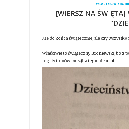
WŁADYSŁAW BRONI
[WIERSZ NA ŚWIĘTA
"DZI
Nie do końca świątecznie, ale czy wszystk
Właściwie to świąteczny Broniewski, bo z t
regały tomów poezji, a tego nie miał.