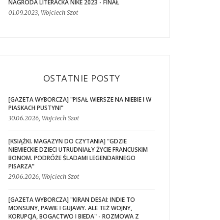
NAGRODA LITERACKA NIKE 2023 - FINAŁ
01.09.2023, Wojciech Szot
OSTATNIE POSTY
[GAZETA WYBORCZA] "PISAŁ WIERSZE NA NIEBIE I W
PIASKACH PUSTYNI"
30.06.2026, Wojciech Szot
[KSIĄŻKI. MAGAZYN DO CZYTANIA] "GDZIE
NIEMIECKIE DZIECI UTRUDNIAŁY ŻYCIE FRANCUSKIM
BONOM. PODRÓŻE ŚLADAMI LEGENDARNEGO
PISARZA"
29.06.2026, Wojciech Szot
[GAZETA WYBORCZA] "KIRAN DESAI: INDIE TO
MONSUNY, PAWIE I GUJAWY. ALE TEŻ WOJNY,
KORUPCJA, BOGACTWO I BIEDA" - ROZMOWA Z