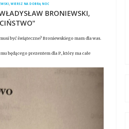
,
EWSKI
WIERSZ NA DOBRĄ NOC
] WŁADYSŁAW BRONIEWSKI,
ECIŃSTWO"
o musi być świąteczne? Broniewskiego mam dla was.
omu będącego prezentem dla P., który ma całe