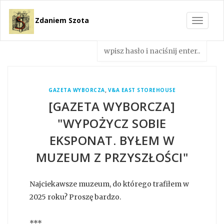
Zdaniem Szota
Toggle
navigat
,
GAZETA WYBORCZA
V&A EAST STOREHOUSE
[GAZETA WYBORCZA]
"WYPOŻYCZ SOBIE
EKSPONAT. BYŁEM W
MUZEUM Z PRZYSZŁOŚCI"
Najciekawsze muzeum, do którego trafiłem w
2025 roku? Proszę bardzo.
***