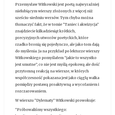
Przemysław Witkowski jest poetą najwyraźniej
nielubiącym wierszy złożonych z więcej niż
sześciu-siedmiu wersów. Tym chyba można
tłumaczyć fakt, że w tomie “Taniec i akwizycja”
znajdziecie kilkadziesiąt krótkich,
precyzyjnych utworów poetyckich, które
rzadko bronią się pojedynczo, ale jako tom dają
do myślenia. Ja na przykład po lekturze wierszy
Witkowskiego pomyślałem “jakie to wszystko
jest smutne”, co nie jest myślą epokową ale dość
przytomną reakcją na wiersze, w których
współczesność pokazana jest jako ciągłą walka
pomiędzy postawą proaktywną a wycofaniem i
rozczarowaniem.
W wierszu “Dylematy” Witkowski prowokuje:
“Próbowaliśmy wszystkiego: