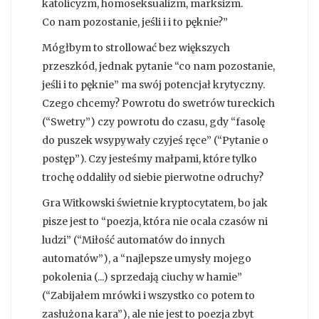
katolicyzm, homoseksualizm, marksizm.
Co nam pozostanie, jeśli i i to pęknie?”
Mógłbym to strollować bez większych
przeszkód, jednak pytanie “co nam pozostanie,
jeśli i to pęknie” ma swój potencjał krytyczny.
Czego chcemy? Powrotu do swetrów tureckich
(“Swetry”) czy powrotu do czasu, gdy “fasolę
do puszek wsypywały czyjeś ręce” (“Pytanie o
postęp”). Czy jesteśmy małpami, które tylko
trochę oddaliły od siebie pierwotne odruchy?
Gra Witkowski świetnie kryptocytatem, bo jak
pisze jest to “poezja, która nie ocala czasów ni
ludzi” (“Miłość automatów do innych
automatów”), a “najlepsze umysły mojego
pokolenia (...) sprzedają ciuchy w hamie”
(“Zabijałem mrówki i wszystko co potem to
zasłużona kara”), ale nie jest to poezja zbyt