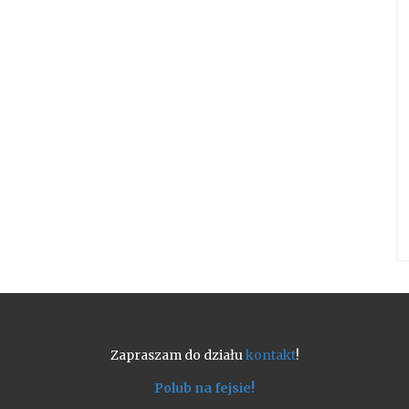
Zapraszam do działu
kontakt
!
Polub na fejsie!