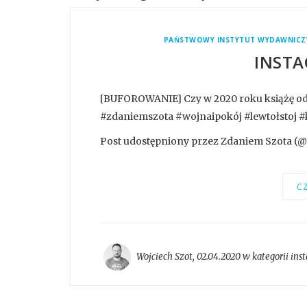
PAŃSTWOWY INSTYTUT WYDAWNICZ
INSTA
[BUFOROWANIE] Czy w 2020 roku książę od
#zdaniemszota #wojnaipokój #lewtołstoj #
Post udostępniony przez Zdaniem Szota (@z
CZ
Wojciech Szot
,
02.04.2020 w kategorii
ins