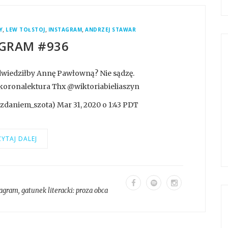
,
,
,
Y
LEW TOŁSTOJ
INSTAGRAM
ANDRZEJ STAWAR
GRAM #936
wiedziłby Annę Pawłowną? Nie sądzę.
koronalektura Thx @wiktoriabieliaszyn
daniem_szota) Mar 31, 2020 o 1:43 PDT
YTAJ DALEJ
tagram
, gatunek literacki:
proza obca