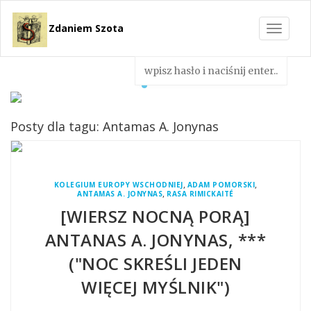
Zdaniem Szota
Toggle
navigat
Posty dla tagu: Antamas A. Jonynas
,
,
KOLEGIUM EUROPY WSCHODNIEJ
ADAM POMORSKI
,
ANTAMAS A. JONYNAS
RASA RIMICKAITÉ
[WIERSZ NOCNĄ PORĄ]
ANTANAS A. JONYNAS, ***
("NOC SKREŚLI JEDEN
WIĘCEJ MYŚLNIK")