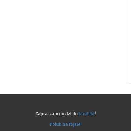
Zapraszam do działu
kontakt
!
Polub na fejsie!