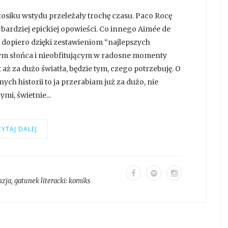
siku wstydu przeleżały trochę czasu. Paco Rocę
 bardziej epickiej opowieści. Co innego Aimée de
 dopiero dzięki zestawieniom “najlepszych
m słońca i nieobfitującym w radosne momenty
aż za dużo światła, będzie tym, czego potrzebuję. O
nych historii to ja przerabiam już za dużo, nie
i, świetnie...
YTAJ DALEJ
nzja
, gatunek literacki:
komiks