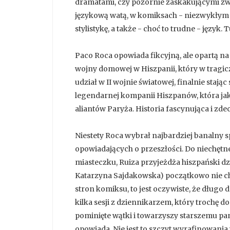
dramatami, czy pozornie zaskakującymi zw
językową watą, w komiksach - niezwykłym
stylistykę, a także - choć to trudne - język. 
Paco Roca opowiada fikcyjną, ale opartą na 
wojny domowej w Hiszpanii, który w tragicz
udział w II wojnie światowej, finalnie stają
legendarnej kompanii Hiszpanów, która ja
aliantów Paryża. Historia fascynująca i zd
Niestety Roca wybrał najbardziej banalny sp
opowiadających o przeszłości. Do niechęt
miasteczku, Ruiza przyjeżdża hiszpański dz
Katarzyna Sajdakowska) początkowo nie c
stron komiksu, to jest oczywiste, że długo d
kilka sesji z dziennikarzem, który trochę d
pominięte wątki i towarzyszy starszemu pan
opowiada. Nie jest to szczyt wyrafinowania 