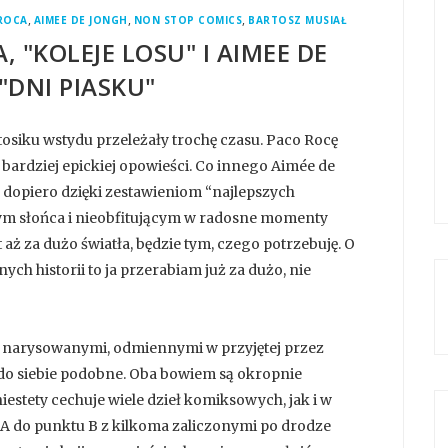
,
,
,
ROCA
AIMEE DE JONGH
NON STOP COMICS
BARTOSZ MUSIAŁ
, "KOLEJE LOSU" I AIMEE DE
"DNI PIASKU"
siku wstydu przeleżały trochę czasu. Paco Rocę
 bardziej epickiej opowieści. Co innego Aimée de
 dopiero dzięki zestawieniom “najlepszych
m słońca i nieobfitującym w radosne momenty
aż za dużo światła, będzie tym, czego potrzebuję. O
nych historii to ja przerabiam już za dużo, nie
e narysowanymi, odmiennymi w przyjętej przez
ś do siebie podobne. Oba bowiem są okropnie
iestety cechuje wiele dzieł komiksowych, jak i w
u A do punktu B z kilkoma zaliczonymi po drodze