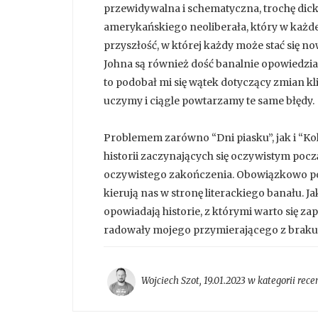
przewidywalna i schematyczna, trochę dic
amerykańskiego neoliberała, który w każdej 
przyszłość, w której każdy może stać się no
Johna są również dość banalnie opowiedzia
to podobał mi się wątek dotyczący zmian kl
uczymy i ciągle powtarzamy te same błędy.
Problemem zarówno “Dni piasku”, jak i “Kol
historii zaczynających się oczywistym pocz
oczywistego zakończenia. Obowiązkowo poj
kierują nas w stronę literackiego banału. 
opowiadają historie, z którymi warto się z
radowały mojego przymierającego z braku 
Wojciech Szot
,
19.01.2023 w kategorii
rece