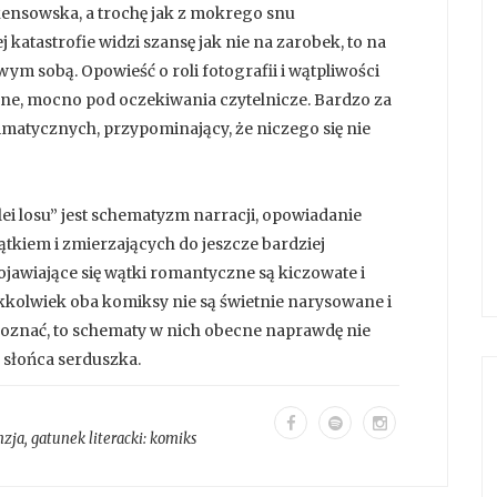
kensowska, a trochę jak z mokrego snu
katastrofie widzi szansę jak nie na zarobek, to na
wym sobą. Opowieść o roli fotografii i wątpliwości
ne, mocno pod oczekiwania czytelnicze. Bardzo za
imatycznych, przypominający, że niczego się nie
ei losu” jest schematyzm narracji, opowiadanie
ątkiem i zmierzających do jeszcze bardziej
awiające się wątki romantyczne są kiczowate i
Jakkolwiek oba komiksy nie są świetnie narysowane i
apoznać, to schematy w nich obecne naprawdę nie
słońca serduszka.
nzja
, gatunek literacki:
komiks