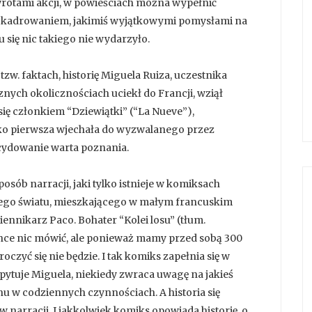
rotami akcji, w powieściach można wypełnić
 kadrowaniem, jakimiś wyjątkowymi pomysłami na
Tu się nic takiego nie wydarzyło.
tzw. faktach, historię Miguela Ruiza, uczestnika
nych okolicznościach uciekł do Francji, wziął
c się członkiem “Dziewiątki” (“La Nueve”),
ko pierwsza wjechała do wyzwalanego przez
ecydowanie warta poznania.
osób narracji, jaki tylko istnieje w komiksach
nego światu, mieszkającego w małym francuskim
iennikarz Paco. Bohater “Kolei losu” (tłum.
hce nic mówić, ale ponieważ mamy przed sobą 300
roczyć się nie będzie. I tak komiks zapełnia się w
opytuje Miguela, niekiedy zwraca uwagę na jakieś
u w codziennych czynnościach. A historia się
w narracji. I jakkolwiek komiks opowiada historię, o