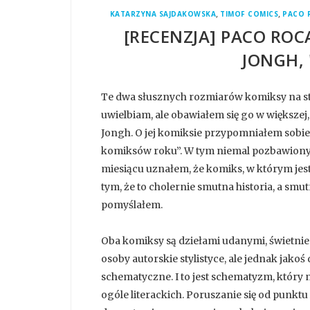
,
,
KATARZYNA SAJDAKOWSKA
TIMOF COMICS
PACO 
[RECENZJA] PACO ROCA
JONGH, 
Te dwa słusznych rozmiarów komiksy na sto
uwielbiam, ale obawiałem się go w większej,
Jongh. O jej komiksie przypomniałem sobie
komiksów roku”. W tym niemal pozbawiony
miesiącu uznałem, że komiks, w którym jest 
tym, że to cholernie smutna historia, a smut
pomyślałem.
Oba komiksy są dziełami udanymi, świetni
osoby autorskie stylistyce, ale jednak jako
schematyczne. I to jest schematyzm, który n
ogóle literackich. Poruszanie się od punkt