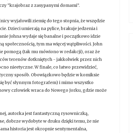
, czy “krajobraz z zasypanymi domami”.
olnicy wyjałowili ziemię do tego stopnia, że wszędzie
ie. Dzieci umierają na pylice, brakuje jedzenia i
danie Johna wydaje się banalne i początkowo idzie
lną społecznością, tym ma więcej wątpliwości. John
ie pomogą (tak mu mówiono w redakcji), oraz że
ów terenów dotkniętych - jakkolwiek przez nich
cno nieetyczne. W finale, co łatwo przewidzieć,
tyczny sposób. Obowiązkowo będzie w komiksie
 się być słynnym fotografem) i mimo wszystko
o nowy człowiek wraca do Nowego Jorku, gdzie może
nej, autorka jest fantastyczną rysowniczką,
e, dobrze wydobyte w druku dzięki temu, że nie
sama historia jest okropnie sentymentalna,