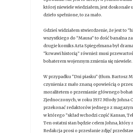
której niewiele wiedziałem, jest doskonal
dzieło spełnione, to za mało.
Gdzieś widziałem stwierdzenie, że jest to 
wszystkiego do “Mausa” to dość banalna za
drugie komiks Arta Spiegelmana był drama
“krwawi historią” również musi przewartoś
bohaterem wojennym zmienia się niewiele.
W przypadku “Dni piasku” (tłum. Bartosz 
czynienia z mało znaną opowieścią o przesz
moralitetem o przemianie głównego bohater
Zjednoczonych, w roku 1937. Młody Johna Cl
przekonać redaktorów jednego z magazynów
w którego “skład wchodzi część Kansas, T
Ten ostatni stan będzie celem Johna, któr
Redakcja prosi o przesłanie zdjęć przedstaw