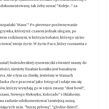
e udokumentowany, tak żeby uznać “Koleje…” za
“hiszpański ‘Maus’”. Po pierwsze porównywanie
grywka, której też czasem jednak ulegam, po
tem rodzinnym, w którym bohater, którego ojciec
ciować swoje życie. W życiu Paco, który rozmawia z
Musiał) holenderskiej rysowniczki również mamy do
łości, niestety finalnie komiks jest banalnym
a. Ale o tym za chwilę. Jesteśmy w Stanach
arka chce pracować jako fotograf i udaje mu się
, którzy wysyłają go w rejon zwany “dust bowl”,
eksasu, Nowego Meksyku, Kolorado” i Oklahomy.
y ma zadanie udokumentować tamtejszą suszą.
iających m.in. “burzę pyłową”, “głodne dzieci”,