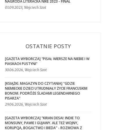
NAGRODA LITERACKA NIKE 2023 - FINAŁ
01.09.2023, Wojciech Szot
OSTATNIE POSTY
[GAZETA WYBORCZA] "PISAŁ WIERSZE NA NIEBIE I W
PIASKACH PUSTYNI"
30.06.2026, Wojciech Szot
[KSIĄŻKI. MAGAZYN DO CZYTANIA] "GDZIE
NIEMIECKIE DZIECI UTRUDNIAŁY ŻYCIE FRANCUSKIM
BONOM. PODRÓŻE ŚLADAMI LEGENDARNEGO
PISARZA"
29.06.2026, Wojciech Szot
[GAZETA WYBORCZA] "KIRAN DESAI: INDIE TO
MONSUNY, PAWIE I GUJAWY. ALE TEŻ WOJNY,
KORUPCJA, BOGACTWO I BIEDA" - ROZMOWA Z