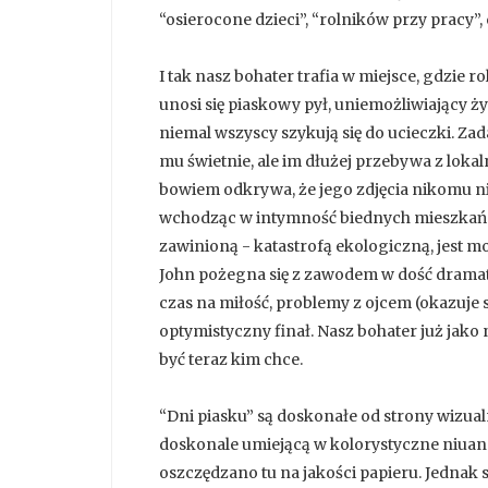
“osierocone dzieci”, “rolników przy pracy”
I tak nasz bohater trafia w miejsce, gdzie r
unosi się piaskowy pył, uniemożliwiający życ
niemal wszyscy szykują się do ucieczki. Za
mu świetnie, ale im dłużej przebywa z loka
bowiem odkrywa, że jego zdjęcia nikomu n
wchodząc w intymność biednych mieszkańc
zawinioną - katastrofą ekologiczną, jest mo
John pożegna się z zawodem w dość drama
czas na miłość, problemy z ojcem (okazuje
optymistyczny finał. Nasz bohater już jak
być teraz kim chce.
“Dni piasku” są doskonałe od strony wizual
doskonale umiejącą w kolorystyczne niuans
oszczędzano tu na jakości papieru. Jednak 