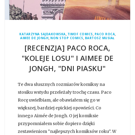
,
,
,
KATARZYNA SAJDAKOWSKA
TIMOF COMICS
PACO ROCA
,
,
AIMEE DE JONGH
NON STOP COMICS
BARTOSZ MUSIAŁ
[RECENZJA] PACO ROCA,
"KOLEJE LOSU" I AIMEE DE
JONGH, "DNI PIASKU"
Te dwa słusznych rozmiarów komiksy na
stosiku wstydu przeleżały trochę czasu. Paco
Rocę uwielbiam, ale obawiałem się go w
większej, bardziej epickiej opowieści. Co
innego Aimée de Jongh. O jej komiksie
przypomniałem sobie dopiero dzięki
zestawieniom “najlepszych komiksów roku”. W