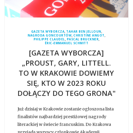
,
,
GAZETA WYBORCZA
TAHAR BEN JELLOUN
,
,
NAGRODA GONCOURTÓW
CHRISTINE ANGOT
,
,
PHILIPPE CLAUDEL
PASCAL BRUCKNER
ÉRIC-EMMANUEL SCHMITT
[GAZETA WYBORCZA]
„PROUST, GARY, LITTELL.
TO W KRAKOWIE DOWIEMY
SIĘ, KTO W 2023 ROKU
DOŁĄCZY DO TEGO GRONA"
Już dzisiaj w Krakowie zostanie ogłoszona lista
finalistów najbardziej prestiżowej nagrody
literackiej w świecie francuskim. Do Krakowa
przyjadą wszyscy członkowie Akademii