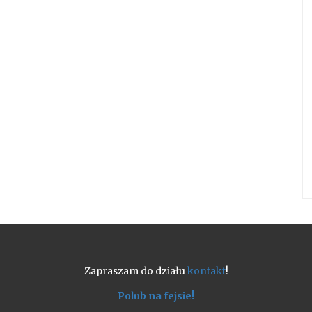
Zapraszam do działu
kontakt
!
Polub na fejsie!