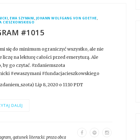
,
,
,
ICKI
EWA SZYMANI
JOHANN WOLFGANG VON GOETHE
A CIESZKOWSKIEGO
GRAM #1015
 mi się do minimum ograniczyć wszystko, ale nie
liczę na lekturę całości przed emeryturą. Ale
o, by go czytać. #zdaniemszota
icki #ewaszymani #fundacjacieszkowskiego
daniem_szota) Lip 8, 2020 o 11:10 PDT
YTAJ DALEJ
tagram
, gatunek literacki:
proza obca