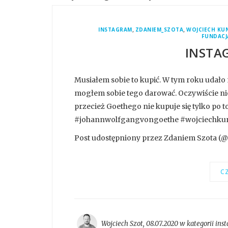
,
,
INSTAGRAM
ZDANIEM_SZOTA
WOJCIECH KUN
FUNDACJ
INSTA
Musiałem sobie to kupić. W tym roku udało
mogłem sobie tego darować. Oczywiście nie 
przecież Goethego nie kupuje się tylko po t
#johannwolfgangvongoethe #wojciechkun
Post udostępniony przez Zdaniem Szota (@z
CZ
Wojciech Szot
,
08.07.2020 w kategorii
ins