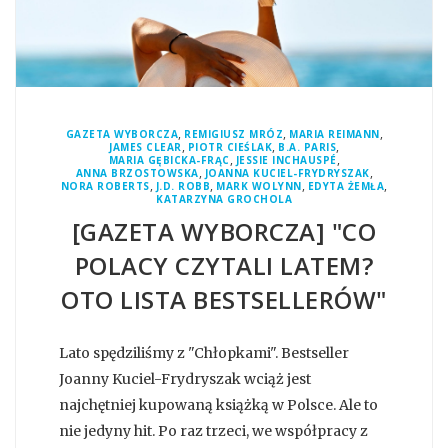
,
,
,
GAZETA WYBORCZA
REMIGIUSZ MRÓZ
MARIA REIMANN
,
,
,
JAMES CLEAR
PIOTR CIEŚLAK
B.A. PARIS
,
,
MARIA GĘBICKA-FRĄC
JESSIE INCHAUSPÉ
,
,
ANNA BRZOSTOWSKA
JOANNA KUCIEL-FRYDRYSZAK
,
,
,
,
NORA ROBERTS
J.D. ROBB
MARK WOLYNN
EDYTA ŻEMŁA
KATARZYNA GROCHOLA
[GAZETA WYBORCZA] "CO
POLACY CZYTALI LATEM?
OTO LISTA BESTSELLERÓW"
Lato spędziliśmy z "Chłopkami". Bestseller
Joanny Kuciel-Frydryszak wciąż jest
najchętniej kupowaną książką w Polsce. Ale to
nie jedyny hit. Po raz trzeci, we współpracy z