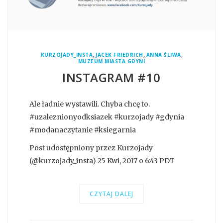
,
,
,
KURZOJADY_INSTA
JACEK FRIEDRICH
ANNA ŚLIWA
MUZEUM MIASTA GDYNI
INSTAGRAM #10
Ale ładnie wystawili. Chyba chcę to.
#uzaleznionyodksiazek #kurzojady #gdynia
#modanaczytanie #ksiegarnia
Post udostępniony przez Kurzojady
(@kurzojady_insta) 25 Kwi, 2017 o 6:43 PDT
CZYTAJ DALEJ