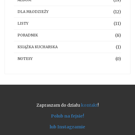
(19)
(12)
DLA MŁODZIEŻY
(11)
LISTY
(8)
PORADNIK
(1)
KSIĄŻKA KUCHARSKA
(0)
NOTESY
Zapraszam do działu
kontakt
!
Polub na fejsie!
lub Instagramie