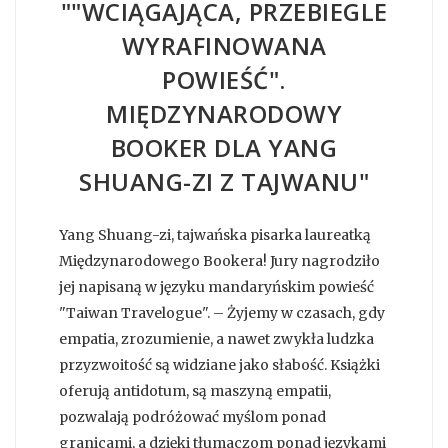
""WCIĄGAJĄCA, PRZEBIEGLE
WYRAFINOWANA
POWIEŚĆ".
MIĘDZYNARODOWY
BOOKER DLA YANG
SHUANG-ZI Z TAJWANU"
Yang Shuang-zi, tajwańska pisarka laureatką
Międzynarodowego Bookera! Jury nagrodziło
jej napisaną w języku mandaryńskim powieść
"Taiwan Travelogue". – Żyjemy w czasach, gdy
empatia, zrozumienie, a nawet zwykła ludzka
przyzwoitość są widziane jako słabość. Książki
oferują antidotum, są maszyną empatii,
pozwalają podróżować myślom ponad
granicami, a dzięki tłumaczom ponad językami