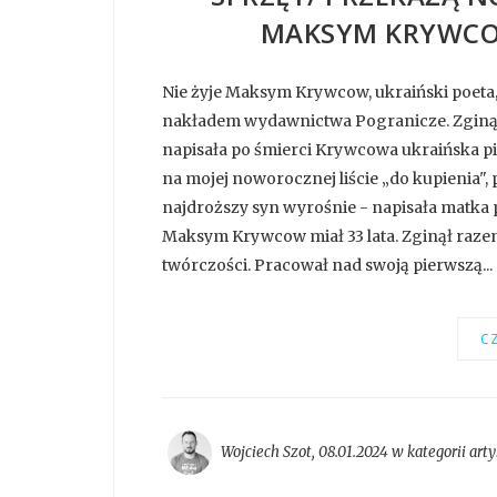
MAKSYM KRYWCOW
Nie żyje Maksym Krywcow, ukraiński poeta,
nakładem wydawnictwa Pogranicze. Zginął 
napisała po śmierci Krywcowa ukraińska pi
na mojej noworocznej liście „do kupienia", 
najdroższy syn wyrośnie - napisała matka p
Maksym Krywcow miał 33 lata. Zginął raze
twórczości. Pracował nad swoją pierwszą...
CZ
Wojciech Szot
,
08.01.2024 w kategorii
arty