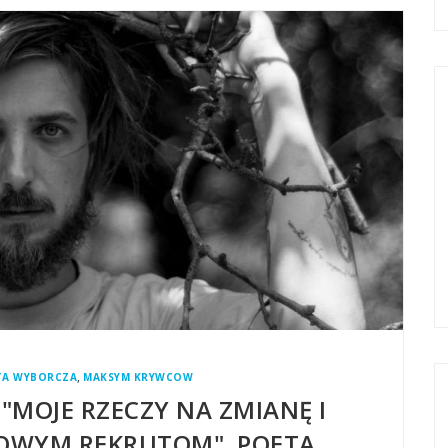
,
TA WYBORCZA
MAKSYM KRYWCOW
"MOJE RZECZY NA ZMIANĘ I
NOWYM REKRUTOM". POETA