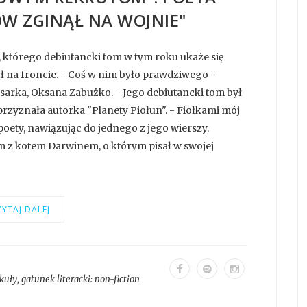
 ZGINĄŁ NA WOJNIE"
 którego debiutancki tom w tym roku ukaże się
na froncie. - Coś w nim było prawdziwego -
sarka, Oksana Zabużko. - Jego debiutancki tom był
przyznała autorka "Planety Piołun". - Fiołkami mój
oety, nawiązując do jednego z jego wierszy.
m z kotem Darwinem, o którym pisał w swojej
YTAJ DALEJ
kuły
, gatunek literacki:
non-fiction