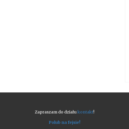
Zapraszam do działu
kontakt
!
Polub na fejsie!