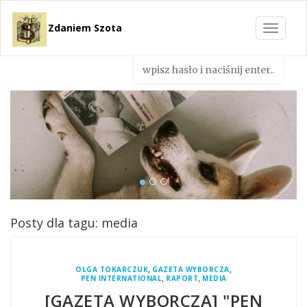
Zdaniem Szota
Toggle
navigat
Posty dla tagu: media
,
,
OLGA TOKARCZUK
GAZETA WYBORCZA
,
,
PEN INTERNATIONAL
RAPORT
MEDIA
[GAZETA WYBORCZA] "PEN