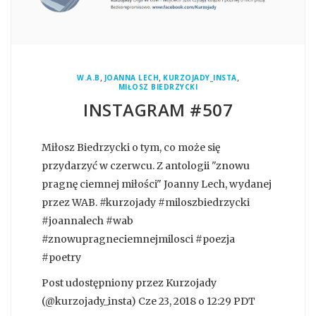
,
,
,
W.A.B
JOANNA LECH
KURZOJADY_INSTA
MIŁOSZ BIEDRZYCKI
INSTAGRAM #507
Miłosz Biedrzycki o tym, co może się
przydarzyć w czerwcu. Z antologii "znowu
pragnę ciemnej miłości" Joanny Lech, wydanej
przez WAB. #kurzojady #miloszbiedrzycki
#joannalech #wab
#znowupragneciemnejmilosci #poezja
#poetry
Post udostępniony przez Kurzojady
(@kurzojady_insta) Cze 23, 2018 o 12:29 PDT