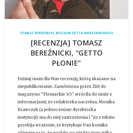
,
TOMASZ BEREŹNICKI
MUZEUM GETTA WARSZAWSKIEGO
[RECENZJA] TOMASZ
BEREŹNICKI, "GETTO
PŁONIE"
Dzisiaj mam dla Was recenzję, którą skazano na
niepublikowanie. Zamówiona przez ŻiH do
magazynu “Tłomackie 3/5" wróciła do mnie z
informacjami, że redaktorka naczelna, Monika
Krawczyk (a jednocześnie dyrektorka
instytucji) ma do niej zastrzeżenia i “że z tekstu
przebija wrażenie, że krytykuje Pan komiks
głównie za to, że wydało go nie kto inny, tylko