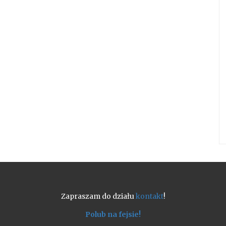
Zapraszam do działu
kontakt
!
Polub na fejsie!