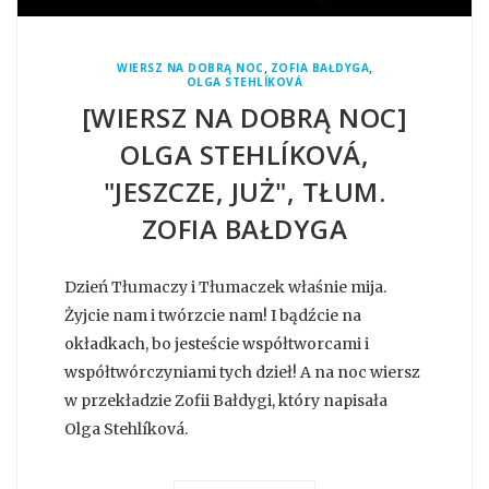
,
,
WIERSZ NA DOBRĄ NOC
ZOFIA BAŁDYGA
OLGA STEHLÍKOVÁ
[WIERSZ NA DOBRĄ NOC]
OLGA STEHLÍKOVÁ,
"JESZCZE, JUŻ", TŁUM.
ZOFIA BAŁDYGA
Dzień Tłumaczy i Tłumaczek właśnie mija.
Żyjcie nam i twórzcie nam! I bądźcie na
okładkach, bo jesteście współtworcami i
współtwórczyniami tych dzieł! A na noc wiersz
w przekładzie Zofii Bałdygi, który napisała
Olga Stehlíková.