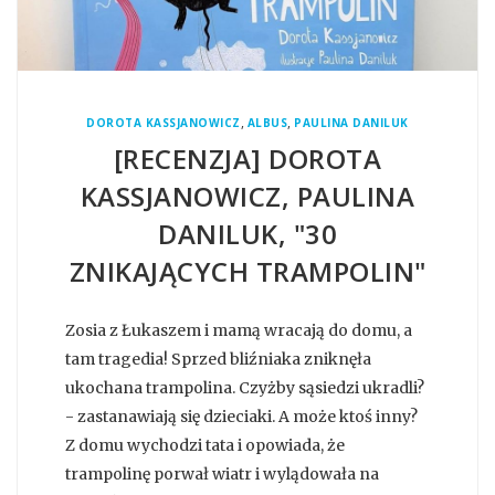
,
,
DOROTA KASSJANOWICZ
ALBUS
PAULINA DANILUK
[RECENZJA] DOROTA
KASSJANOWICZ, PAULINA
DANILUK, "30
ZNIKAJĄCYCH TRAMPOLIN"
Zosia z Łukaszem i mamą wracają do domu, a
tam tragedia! Sprzed bliźniaka zniknęła
ukochana trampolina. Czyżby sąsiedzi ukradli?
- zastanawiają się dzieciaki. A może ktoś inny?
Z domu wychodzi tata i opowiada, że
trampolinę porwał wiatr i wylądowała na