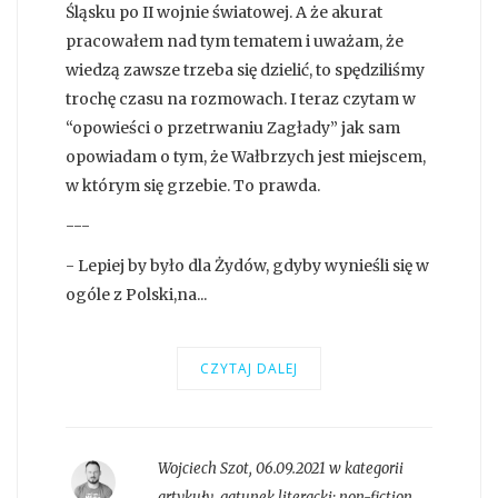
Śląsku po II wojnie światowej. A że akurat
pracowałem nad tym tematem i uważam, że
wiedzą zawsze trzeba się dzielić, to spędziliśmy
trochę czasu na rozmowach. I teraz czytam w
“opowieści o przetrwaniu Zagłady” jak sam
opowiadam o tym, że Wałbrzych jest miejscem,
w którym się grzebie. To prawda.
---
- Lepiej by było dla Żydów, gdyby wynieśli się w
ogóle z Polski,na...
CZYTAJ DALEJ
Wojciech Szot
,
06.09.2021 w kategorii
artykuły
, gatunek literacki:
non-fiction