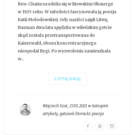
Ben-Chaim urodziła się w litewskim Ukmergė
w 1925 roku. W młodości fascynowała ją poezja
Katii Mołodowskiej. Gdy naziści zajęli Litwę,
Basman dwa lata spędziła w wileńskim getcie
skąd została przetransportowana do
Kaiserwald, obozu koncentracyjnego
nieopodal Rygi. Po wyzwoleniu zamieszkała
w...
CZYTAJ DALEJ
Wojciech Szot
,
27.01.2021 w kategorii
artykuły
, gatunek literacki:
poezja