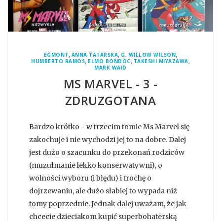
,
,
,
EGMONT
ANNA TATARSKA
G. WILLOW WILSON
,
,
,
HUMBERTO RAMOS
ELMO BONDOC
TAKESHI MIYAZAWA
MARK WAID
MS MARVEL - 3 -
ZDRUZGOTANA
Bardzo krótko - w trzecim tomie Ms Marvel się
zakochuje i nie wychodzi jej to na dobre. Dalej
jest dużo o szacunku do przekonań rodziców
(muzułmanie lekko konserwatywni), o
wolności wyboru (i błędu) i trochę o
dojrzewaniu, ale dużo słabiej to wypada niż
tomy poprzednie. Jednak dalej uważam, że jak
chcecie dzieciakom kupić superbohaterską