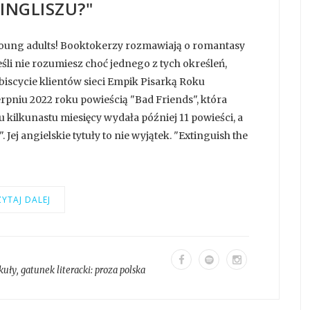
INGLISZU?"
 young adults! Booktokerzy rozmawiają o romantasy
eśli nie rozumiesz choć jednego z tych określeń,
biscycie klientów sieci Empik Pisarką Roku
pniu 2022 roku powieścią "Bad Friends", która
gu kilkunastu miesięcy wydała później 11 powieści, a
 Jej angielskie tytuły to nie wyjątek. "Extinguish the
YTAJ DALEJ
kuły
, gatunek literacki:
proza polska