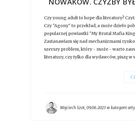
NOWAKÓW. CZYŻBY BYŁ
Czy young adult to hope dla literatury? Czyta
Czy "Agony" to przekład, a może dzieło polsk
popularnej powiastki "My Brutal Mafia Kin
Zastanawiam się nad mechanizmami rynkowy
szerszy problem, który - może - warto zauw
literatury, czy tylko dla wydawców, piszę w
CZ
Wojciech Szot
,
09.06.2023 w kategorii
art