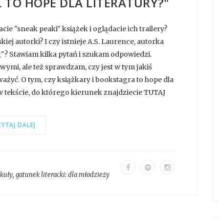
 TO HOPE DLA LITERATURY?"
cie "sneak peaki" książek i oglądacie ich trailery?
iej autorki? I czy istnieje A.S. Laurence, autorka
g"? Stawiam kilka pytań i szukam odpowiedzi.
mi, ale też sprawdzam, czy jest w tym jakiś
ażyć. O tym, czy książkary i bookstagra to hope dla
 w tekście, do którego kierunek znajdziecie TUTAJ
YTAJ DALEJ
ykuły
, gatunek literacki:
dla młodzieży