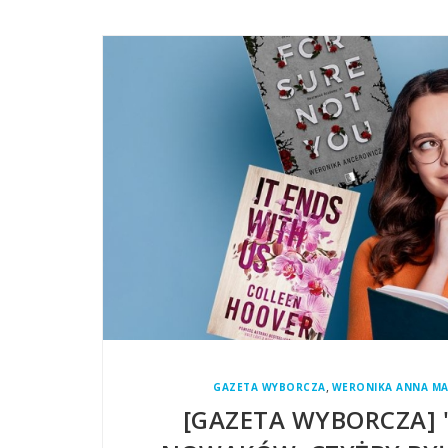
,
GAZETA WYBORCZA
WERONIKA ANNA M
[GAZETA WYBORCZA] 