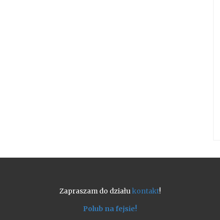
Zapraszam do działu
kontakt
!
Polub na fejsie!