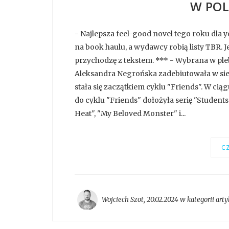
W POL
- Najlepsza feel-good novel tego roku dla
na book haulu, a wydawcy robią listy TBR. J
przychodzę z tekstem. *** - Wybrana w ple
Aleksandra Negrońska zadebiutowała w sier
stała się zaczątkiem cyklu "Friends". W cią
do cyklu "Friends" dołożyła serię "Students".
Heat", "My Beloved Monster" i...
CZ
Wojciech Szot
,
20.02.2024 w kategorii
arty