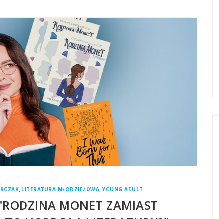
,
,
ARCZAK
LITERATURA MŁODZIEŻOWA
YOUNG ADULT
"RODZINA MONET ZAMIAST