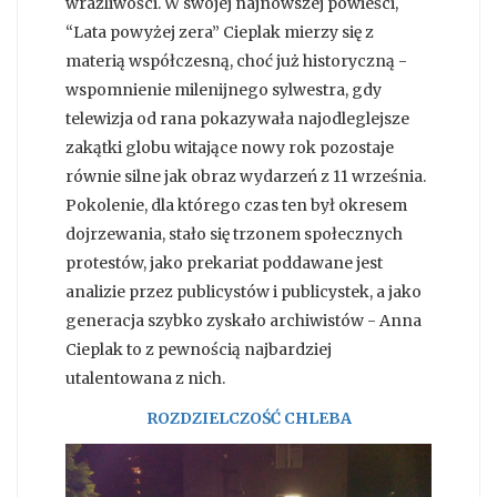
wrażliwości. W swojej najnowszej powieści,
“Lata powyżej zera” Cieplak mierzy się z
materią współczesną, choć już historyczną -
wspomnienie milenijnego sylwestra, gdy
telewizja od rana pokazywała najodleglejsze
zakątki globu witające nowy rok pozostaje
równie silne jak obraz wydarzeń z 11 września.
Pokolenie, dla którego czas ten był okresem
dojrzewania, stało się trzonem społecznych
protestów, jako prekariat poddawane jest
analizie przez publicystów i publicystek, a jako
generacja szybko zyskało archiwistów - Anna
Cieplak to z pewnością najbardziej
utalentowana z nich.
ROZDZIELCZOŚĆ CHLEBA