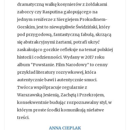
dramatyczną walkę kosynierów z żołdakami
zaborcy czy Rasputina galopującego na
jednym reniferze z Siergiejem Prokudinem-
Gorskim, jest to niewątpliwie Świdziński, który
pod przygodową, fantastyczną fabułą, skrzącą
się abstrakcyjnymi żartami, potrafi ukryć
zaskakująco gorzkie refleksje na temat polskiej
historii i codzienności. Wydany w 2017 roku
album “Powstanie. Film Narodowy” to cenny
przykład literatury rozrywkowej, która
autentycznie bawi i autentycznie smuci.
Twórca współpracuje regularnie z
Warszawską Jesienią, Zachętą i Przekrojem,
konsekwentnie budując rozpoznawalny styl, w
którym proste środki komunikują niełatwe
treści.
ANNA CIEPLAK