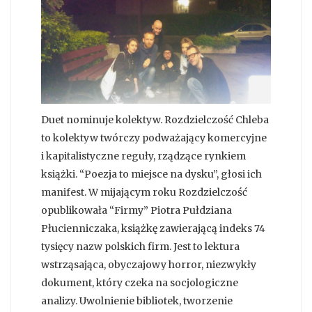
Duet nominuje kolektyw. Rozdzielczość Chleba
to kolektyw twórczy podważający komercyjne
i kapitalistyczne reguły, rządzące rynkiem
książki. “Poezja to miejsce na dysku”, głosi ich
manifest. W mijającym roku Rozdzielczość
opublikowała “Firmy” Piotra Pułdziana
Płucienniczaka, książkę zawierającą indeks 74
tysięcy nazw polskich firm. Jest to lektura
wstrząsająca, obyczajowy horror, niezwykły
dokument, który czeka na socjologiczne
analizy. Uwolnienie bibliotek, tworzenie