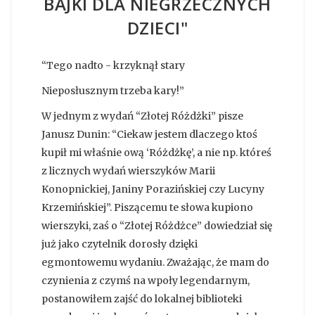
BAJKI DLA NIEGRZECZNYCH
DZIECI"
“Tego nadto - krzyknął stary
Nieposłusznym trzeba kary!”
W jednym z wydań “Złotej Różdżki” pisze
Janusz Dunin: “Ciekaw jestem dlaczego ktoś
kupił mi właśnie ową ‘Różdżkę’, a nie np. któreś
z licznych wydań wierszyków Marii
Konopnickiej, Janiny Porazińskiej czy Lucyny
Krzemińskiej”. Piszącemu te słowa kupiono
wierszyki, zaś o “Złotej Różdżce” dowiedział się
już jako czytelnik dorosły dzięki
egmontowemu wydaniu. Zważając, że mam do
czynienia z czymś na wpoły legendarnym,
postanowiłem zajść do lokalnej biblioteki