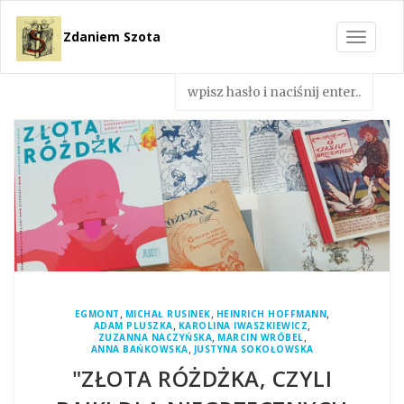
Zdaniem Szota
Toggle
navigat
,
,
,
EGMONT
MICHAŁ RUSINEK
HEINRICH HOFFMANN
,
,
ADAM PLUSZKA
KAROLINA IWASZKIEWICZ
,
,
ZUZANNA NACZYŃSKA
MARCIN WRÓBEL
,
ANNA BAŃKOWSKA
JUSTYNA SOKOŁOWSKA
"ZŁOTA RÓŻDŻKA, CZYLI