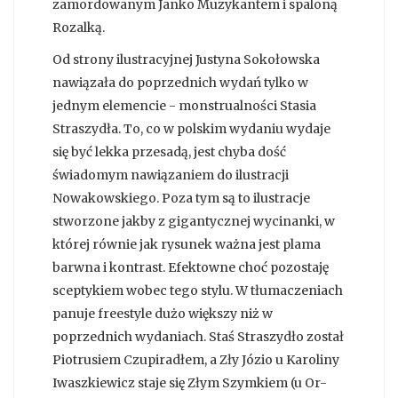
zamordowanym Janko Muzykantem i spaloną
Rozalką.
Od strony ilustracyjnej Justyna Sokołowska
nawiązała do poprzednich wydań tylko w
jednym elemencie - monstrualności Stasia
Straszydła. To, co w polskim wydaniu wydaje
się być lekka przesadą, jest chyba dość
świadomym nawiązaniem do ilustracji
Nowakowskiego. Poza tym są to ilustracje
stworzone jakby z gigantycznej wycinanki, w
której równie jak rysunek ważna jest plama
barwna i kontrast. Efektowne choć pozostaję
sceptykiem wobec tego stylu. W tłumaczeniach
panuje freestyle dużo większy niż w
poprzednich wydaniach. Staś Straszydło został
Piotrusiem Czupiradłem, a Zły Józio u Karoliny
Iwaszkiewicz staje się Złym Szymkiem (u Or-