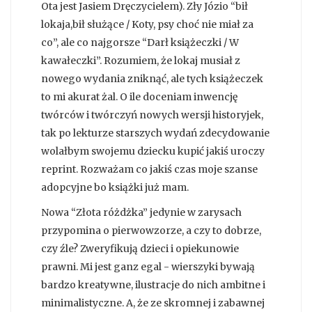
Ota jest Jasiem Dręczycielem). Zły Józio “bił
lokaja,bił służące / Koty, psy choć nie miał za
co”, ale co najgorsze “Darł książeczki / W
kawałeczki”. Rozumiem, że lokaj musiał z
nowego wydania zniknąć, ale tych książeczek
to mi akurat żal. O ile doceniam inwencję
twórców i twórczyń nowych wersji historyjek,
tak po lekturze starszych wydań zdecydowanie
wolałbym swojemu dziecku kupić jakiś uroczy
reprint. Rozważam co jakiś czas moje szanse
adopcyjne bo książki już mam.
Nowa “Złota różdżka” jedynie w zarysach
przypomina o pierwowzorze, a czy to dobrze,
czy źle? Zweryfikują dzieci i opiekunowie
prawni. Mi jest ganz egal - wierszyki bywają
bardzo kreatywne, ilustracje do nich ambitne i
minimalistyczne. A, że ze skromnej i zabawnej