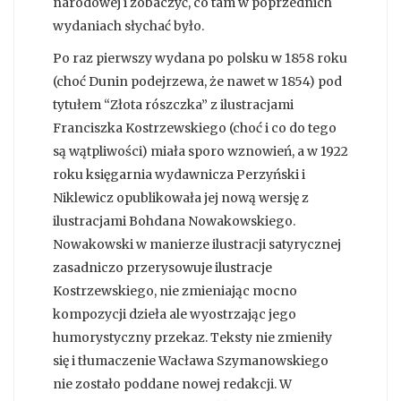
narodowej i zobaczyć, co tam w poprzednich
wydaniach słychać było.
Po raz pierwszy wydana po polsku w 1858 roku
(choć Dunin podejrzewa, że nawet w 1854) pod
tytułem “Złota rószczka” z ilustracjami
Franciszka Kostrzewskiego (choć i co do tego
są wątpliwości) miała sporo wznowień, a w 1922
roku księgarnia wydawnicza Perzyński i
Niklewicz opublikowała jej nową wersję z
ilustracjami Bohdana Nowakowskiego.
Nowakowski w manierze ilustracji satyrycznej
zasadniczo przerysowuje ilustracje
Kostrzewskiego, nie zmieniając mocno
kompozycji dzieła ale wyostrzając jego
humorystyczny przekaz. Teksty nie zmieniły
się i tłumaczenie Wacława Szymanowskiego
nie zostało poddane nowej redakcji. W