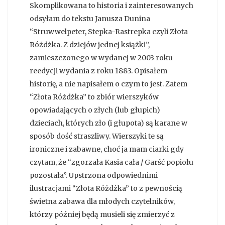
Skomplikowana to historia i zainteresowanych
odsyłam do tekstu Janusza Dunina
“Struwwelpeter, Stepka-Rastrepka czyli Złota
Różdżka. Z dziejów jednej książki”,
zamieszczonego w wydanej w 2003 roku
reedycji wydania z roku 1883. Opisałem
historię, a nie napisałem o czym to jest. Zatem
“Złota Różdżka” to zbiór wierszyków
opowiadających o złych (lub głupich)
dzieciach, których zło (i głupota) są karane w
sposób dość straszliwy. Wierszyki te są
ironiczne i zabawne, choć ja mam ciarki gdy
czytam, że “zgorzała Kasia cała / Garść popiołu
pozostała”. Upstrzona odpowiednimi
ilustracjami “Złota Różdżka” to z pewnością
świetna zabawa dla młodych czytelników,
którzy później będą musieli się zmierzyć z