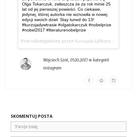
Olga Tokarczuk, zwłaszcza że za rok minie 25
lat od jej pierwszej powieści. Co ciekawe,
jedynej, której autorka nie wznowiła w nowej
edycji swoich dzieł. Stay tuned do 13!
#kurzojadywtrasie #olgatokarczuk #nobelprize
#nobel2017 #literaturenobelprize
Post udostępniony przez
(@kurzojady_insta)
Kurzojady
Wojciech Szot
,
05.10.2017 w kategorii
instagram
SKOMENTUJ POSTA