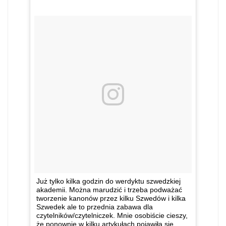
Już tylko kilka godzin do werdyktu szwedzkiej
akademii. Można marudzić i trzeba podważać
tworzenie kanonów przez kilku Szwedów i kilka
Szwedek ale to przednia zabawa dla
czytelników/czytelniczek. Mnie osobiście cieszy,
że ponownie w kilku artykułach pojawiła się