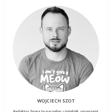
WOJCIECH SZOT
Redaktor, bywa że naczelny, czytelnik, recenzent,