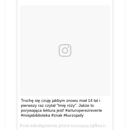
Trochę się czuję jakbym znowu miał 14 lat i
pierwszy raz czytał "Imię róży". Jakże to
porywająca lektura jest! #arturoperezreverte
#misjabiblioteka #znak #kurzojady
Post udostępniony przez
(@kurzojady_insta)
Kurzojady