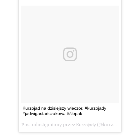
Kurzojad na dzisiejszy wieczór. #kurzojady
#jadwigastańczakowa #ślepak
Post udostępniony przez
(@kurzojady_insta)
Kurzojady