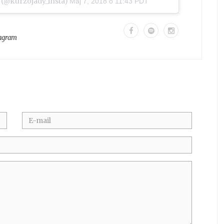
(@kurzojady_insta)
Maj 7, 2018 o 11:43 PDT
tagram