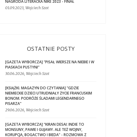
NAGRODA LITERACKA NIKE 2023 - FINAŁ
01.09.2023, Wojciech Szot
OSTATNIE POSTY
[GAZETA WYBORCZA] "PISAŁ WIERSZE NA NIEBIE I W
PIASKACH PUSTYNI"
30.06.2026, Wojciech Szot
[KSIĄŻKI. MAGAZYN DO CZYTANIA] "GDZIE
NIEMIECKIE DZIECI UTRUDNIAŁY ŻYCIE FRANCUSKIM
BONOM. PODRÓŻE ŚLADAMI LEGENDARNEGO
PISARZA"
29.06.2026, Wojciech Szot
[GAZETA WYBORCZA] "KIRAN DESAI: INDIE TO
MONSUNY, PAWIE I GUJAWY. ALE TEŻ WOJNY,
KORUPCJA, BOGACTWO I BIEDA" - ROZMOWA Z