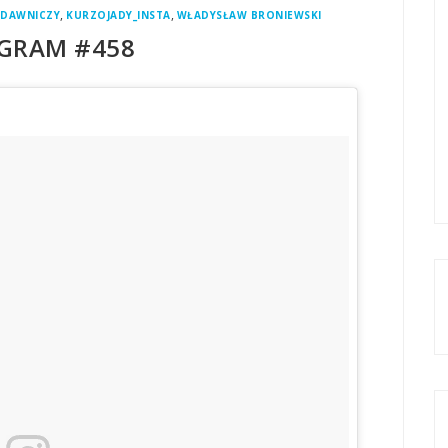
,
,
YDAWNICZY
KURZOJADY_INSTA
WŁADYSŁAW BRONIEWSKI
GRAM #458