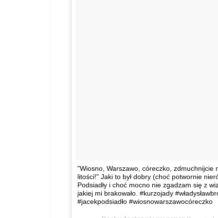
"Wiosno, Warszawo, córeczko, zdmuchnijcie 
litości!" Jaki to był dobry (choć potwornie n
Podsiadły i choć mocno nie zgadzam się z wizj
jakiej mi brakowało. #kurzojady #władysławb
#jacekpodsiadło #wiosnowarszawocóreczko