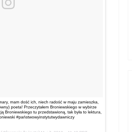
mary, mam dość ich, niech radość w maju zamieszka,
ierówny) poeta! Przeczytałem Broniewskiego w wybirze
ą Broniewskiego tu przedstawioną, tak była to lektura,
roniewski #państwowyinstytutwydawniczy