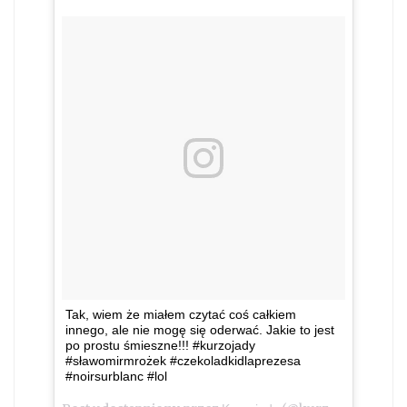
Tak, wiem że miałem czytać coś całkiem
innego, ale nie mogę się oderwać. Jakie to jest
po prostu śmieszne!!! #kurzojady
#sławomirmrożek #czekoladkidlaprezesa
#noirsurblanc #lol