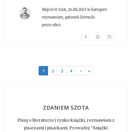
Wojciech Szot
,
24.08.2023 w kategorii
rozmawiam
, gatunek literacki:
proza obca
1
2
3
4
﹥
»
ZDANIEM SZOTA
Piszę o literaturze i rynku książki, rozmawiam z
pisarzami i pisarkami. Prowadzę "Książki.