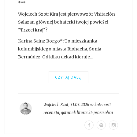
***
Wojciech Szot: Kim jest pierwowzór Visitación
Salazar, głównej bohaterki twojej powieści
"Trzeci kraj"?
Karina Sainz Borgo*: To mieszkanka
kolumbijskiego miasta Riohacha, Sonia
Bermúdez. Od kilku dekad kieruje...
CZYTAJ DALEJ
Wojciech Szot
,
31.03.2026 w kategorii
recenzja
, gatunek literacki:
proza obca