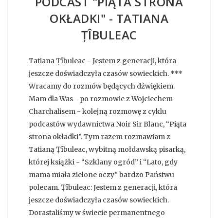
PODCAST "PIĄTA STRONA
OKŁADKI" - TATIANA
ȚÎBULEAC
Tatiana Țîbuleac - Jestem z generacji, która
jeszcze doświadczyła czasów sowieckich. ***
Wracamy do rozmów będących dźwiękiem.
Mam dla Was - po rozmowie z Wojciechem
Charchalisem - kolejną rozmowę z cyklu
podcastów wydawnictwa Noir Sir Blanc, “Piąta
strona okładki”. Tym razem rozmawiam z
Tatianą Țîbuleac, wybitną mołdawską pisarką,
której książki - “Szklany ogród” i “Lato, gdy
mama miała zielone oczy” bardzo Państwu
polecam. Țîbuleac: Jestem z generacji, która
jeszcze doświadczyła czasów sowieckich.
Dorastaliśmy w świecie permanentnego