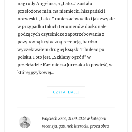
nagrody Angelusa, a „Lato…” zostało
przełożone m.in. na niemiecki, hiszpański i
norweski. „Lato...” mnie zachwyciło i jak zwykle
w przypadku takich fenomenów doskonale
godzących czytelnicze zapotrzebowania z
pozytywną krytyczną recepcją, bardzo
wyczekiwałem drugiej książki Tibuleac po
polsku. I oto jest. „Szklany ogród” w
przekładzie Kazimierza Jurczaka to powieść, w
której językowej...
CZYTAJ DALEJ
Wojciech Szot
,
21.09.2023 w kategorii
recenzja
, gatunek literacki:
proza obca