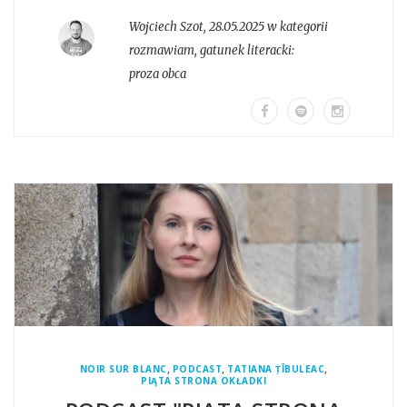
Wojciech Szot
,
28.05.2025 w kategorii
rozmawiam
, gatunek literacki:
proza obca
,
,
,
NOIR SUR BLANC
PODCAST
TATIANA ȚÎBULEAC
PIĄTA STRONA OKŁADKI