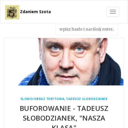
Zdaniem Szota
Toggle
navigat
,
SŁOWO/OBRAZ TERYTORIA
TADEUSZ SŁOBODZIANEK
BUFOROWANIE - TADEUSZ
SŁOBODZIANEK, "NASZA
KLASA"