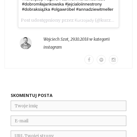
#dobromiłajankowska #jejcialoiinnestrony
#dobraksiążka #olgawróbel #annadziewitmeller
Post udostępniony przez
(@kurzojady_insta)
Kurzojady
Wojciech Szot
,
29.10.2018 w kategorii
instagram
SKOMENTUJ POSTA