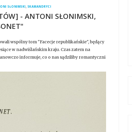
,
ONI SŁONIMSKI
SKAMANDRYCI
TÓW] - ANTONI SŁONIMSKI,
SONET"
owali wspólny tom "Facecje republikańskie", będący
siące w nadwiślańskim kraju. Czas zatem na
tanowczo informuje, co o nas sądziliby romantyczni