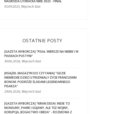
NAGRODA LITERACKA NIKE 2023 - FINAŁ
01.09.2023, Wojciech Szot
OSTATNIE POSTY
[GAZETA WYBORCZA] "PISAŁ WIERSZE NA NIEBIE I W
PIASKACH PUSTYNI"
30.06.2026, Wojciech Szot
[KSIĄŻKI. MAGAZYN DO CZYTANIA] "GDZIE
NIEMIECKIE DZIECI UTRUDNIAŁY ŻYCIE FRANCUSKIM
BONOM. PODRÓŻE ŚLADAMI LEGENDARNEGO
PISARZA"
29.06.2026, Wojciech Szot
[GAZETA WYBORCZA] "KIRAN DESAI: INDIE TO
MONSUNY, PAWIE I GUJAWY. ALE TEŻ WOJNY,
KORUPCJA, BOGACTWO I BIEDA" - ROZMOWA Z