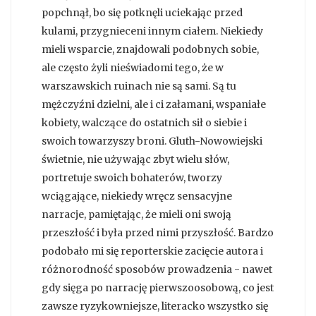
popchnął, bo się potknęli uciekając przed
kulami, przygnieceni innym ciałem. Niekiedy
mieli wsparcie, znajdowali podobnych sobie,
ale często żyli nieświadomi tego, że w
warszawskich ruinach nie są sami. Są tu
mężczyźni dzielni, ale i ci załamani, wspaniałe
kobiety, walczące do ostatnich sił o siebie i
swoich towarzyszy broni. Gluth-Nowowiejski
świetnie, nie używając zbyt wielu słów,
portretuje swoich bohaterów, tworzy
wciągające, niekiedy wręcz sensacyjne
narracje, pamiętając, że mieli oni swoją
przeszłość i była przed nimi przyszłość. Bardzo
podobało mi się reporterskie zacięcie autora i
różnorodność sposobów prowadzenia - nawet
gdy sięga po narrację pierwszoosobową, co jest
zawsze ryzykowniejsze, literacko wszystko się