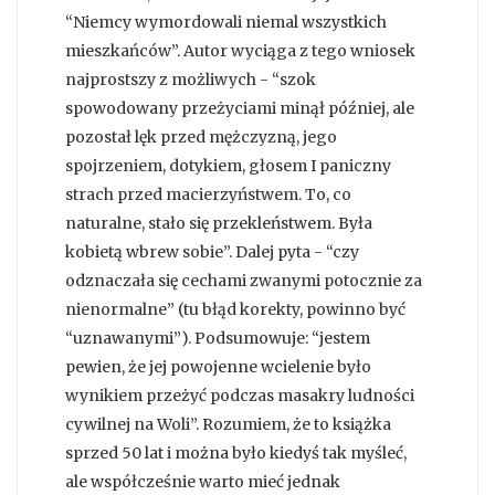
“Niemcy wymordowali niemal wszystkich
mieszkańców”. Autor wyciąga z tego wniosek
najprostszy z możliwych - “szok
spowodowany przeżyciami minął później, ale
pozostał lęk przed mężczyzną, jego
spojrzeniem, dotykiem, głosem I paniczny
strach przed macierzyństwem. To, co
naturalne, stało się przekleństwem. Była
kobietą wbrew sobie”. Dalej pyta - “czy
odznaczała się cechami zwanymi potocznie za
nienormalne” (tu błąd korekty, powinno być
“uznawanymi”). Podsumowuje: “jestem
pewien, że jej powojenne wcielenie było
wynikiem przeżyć podczas masakry ludności
cywilnej na Woli”. Rozumiem, że to książka
sprzed 50 lat i można było kiedyś tak myśleć,
ale współcześnie warto mieć jednak