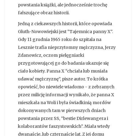
powstania książki, ale jednocześnie trochę
fałszujące obraz historii.
Jedną z ciekawszych historii, które opowiada
Gluth-Nowowiejski jest “Tajemnica panny X”.
Gdy 11 grudnia 1965 roku do szpitala na
Lesznie trafia nieprzytomny mężczyzna, Jerzy
Zdanowicz, oczom pielęgniarki
przygotowującej go do badania ukazuje się
ciało kobiety. Panna X “chciała lub musiała
udawać mężczyznę”, pisze autor. To krótka
opowieść, bo niewiele wiadomo - z zebranych
przez milicję informacji wynikało, że panna X
mieszkała na Woli i była świadkinią mordów
dokonywanych tam w pierwszych dniach
powstania przez SS, “bestie Dirlewangera i
kolaborantów faszystowskich”. Miała wtedy
dwanaście, lub czternaście lat. Z jej domu