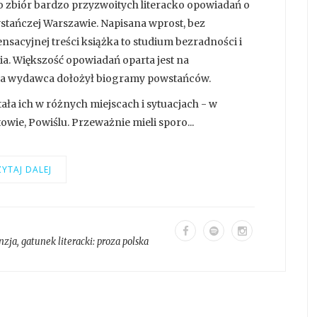
 zbiór bardzo przyzwoitych literacko opowiadań o
wstańczej Warszawie. Napisana wprost, bez
sacyjnej treści książka to studium bezradności i
ycia. Większość opowiadań oparta jest na
, a wydawca dołożył biogramy powstańców.
tała ich w różnych miejscach i sytuacjach - w
wie, Powiślu. Przeważnie mieli sporo...
YTAJ DALEJ
nzja
, gatunek literacki:
proza polska