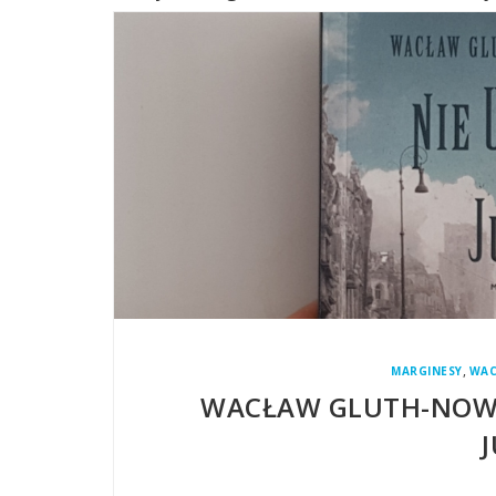
,
MARGINESY
WAC
WACŁAW GLUTH-NOWOW