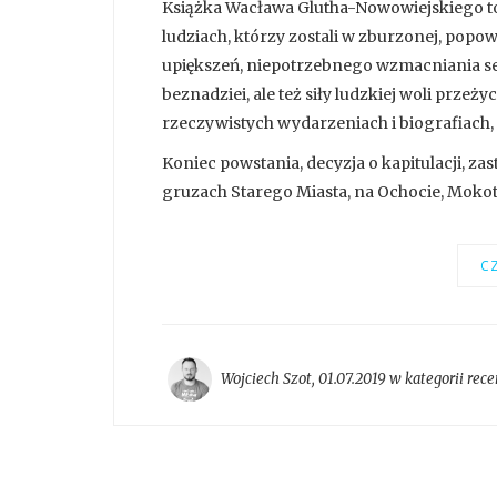
Książka Wacława Glutha-Nowowiejskiego to
ludziach, którzy zostali w zburzonej, popo
upiększeń, niepotrzebnego wzmacniania sen
beznadziei, ale też siły ludzkiej woli przeż
rzeczywistych wydarzeniach i biografiach
Koniec powstania, decyzja o kapitulacji, zas
gruzach Starego Miasta, na Ochocie, Mokoto
CZ
Wojciech Szot
,
01.07.2019 w kategorii
rece