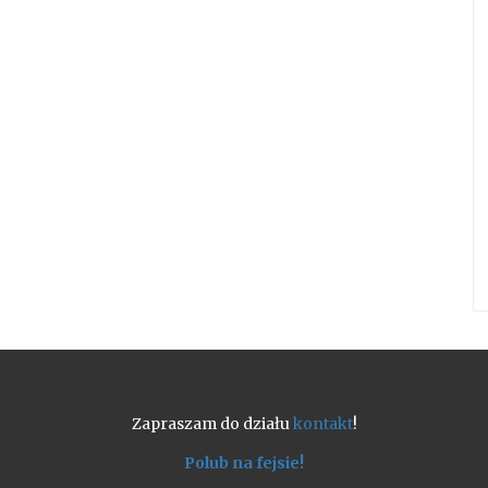
Zapraszam do działu
kontakt
!
Polub na fejsie!