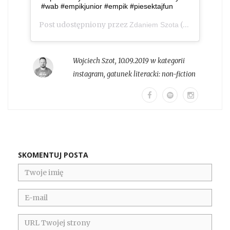
#wab #empikjunior #empik #piesektajfun
Post udostępniony przez
(@zdaniem_szota)
Zdaniem Szota
Wojciech Szot
,
10.09.2019 w kategorii
instagram
, gatunek literacki:
non-fiction
SKOMENTUJ POSTA