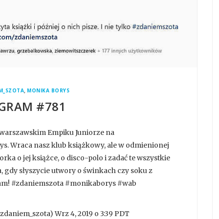
,
M_SZOTA
MONIKA BORYS
GRAM #781
w warszawskim Empiku Juniorze na
. Wraca nasz klub książkowy, ale w odmienionej
ka o jej książce, o disco-polo i zadać te wszystkie
a, gdy słyszycie utwory o świnkach czy soku z
szam! #zdaniemszota #monikaborys #wab
daniem_szota) Wrz 4, 2019 o 3:39 PDT