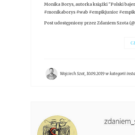
Monika Borys, autorka książki "Polski bajer
#monikaborys #wab #empikjunior #empik 
Post udostępniony przez Zdaniem Szota (@
CZ
Wojciech Szot
,
10.09.2019 w kategorii
inst