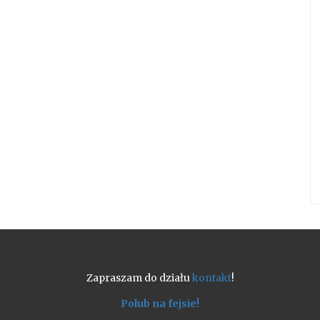
Zapraszam do działu
kontakt
!
Polub na fejsie!