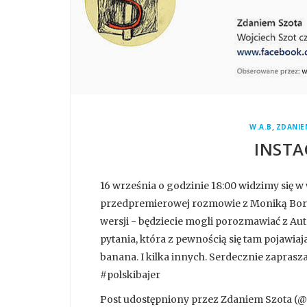
,
W.A.B
ZDANIE
INSTA
16 września o godzinie 18:00 widzimy się 
przedpremierowej rozmowie z Moniką Borys
wersji - będziecie mogli porozmawiać z Autor
pytania, która z pewnością się tam pojawiaj
banana. I kilka innych. Serdecznie zapra
#polskibajer
Post udostępniony przez Zdaniem Szota (@z