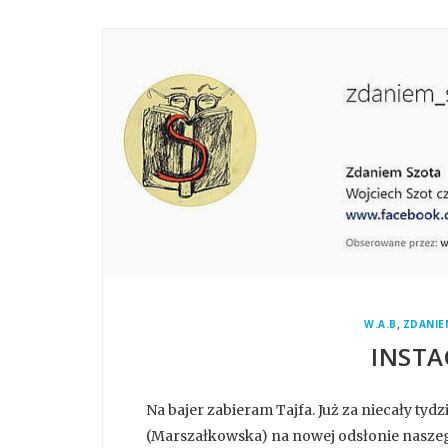
,
W.A.B
ZDANIE
INSTA
Na bajer zabieram Tajfa. Już za niecały tydz
(Marszałkowska) na nowej odsłonie naszeg