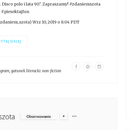
. Disco polo i lata 90.". Zapraszamy! #zdaniemszota
#piesektajfun
zdaniem_szota) Wrz 10, 2019 o 8:04 PDT
YTAJ DALEJ
agram
, gatunek literacki:
non-fiction