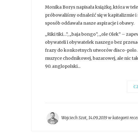
Monika Borys napisała książkę, która w te
próbowaliśmy odnaleźć się w kapitalizmie i
sposób oddawała nasze aspiracje i obawy.
„Riki tiki…”, „baja bongo”, „ole Olek” – z
obywateli i obywatelek naszego bez przesad
frazy do konkretnych utworów disco-polo
muzyce chodnikowej, bazarowej, ale nic tak
90. anglopolski...
CZ
Wojciech Szot
,
14.09.2019 w kategorii
rece