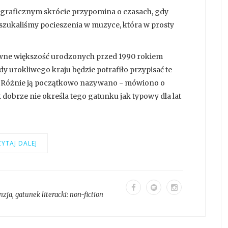
legraficznym skrócie przypomina o czasach, gdy
 szukaliśmy pocieszenia w muzyce, która w prosty
apewne większość urodzonych przed 1990 rokiem
y urokliwego kraju będzie potrafiło przypisać te
. Różnie ją początkowo nazywano - mówiono o
 dobrze nie określa tego gatunku jak typowy dla lat
YTAJ DALEJ
nzja
, gatunek literacki:
non-fiction