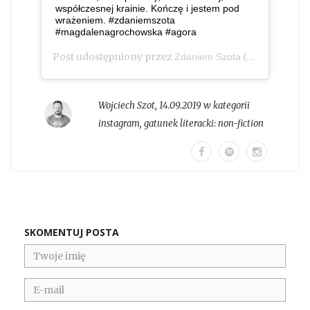
współczesnej krainie. Kończę i jestem pod
wrażeniem. #zdaniemszota
#magdalenagrochowska #agora
Post udostępniony przez
(@zdaniem_szota)
Zdaniem Szota
Wojciech Szot
,
14.09.2019 w kategorii
instagram
, gatunek literacki:
non-fiction
SKOMENTUJ POSTA