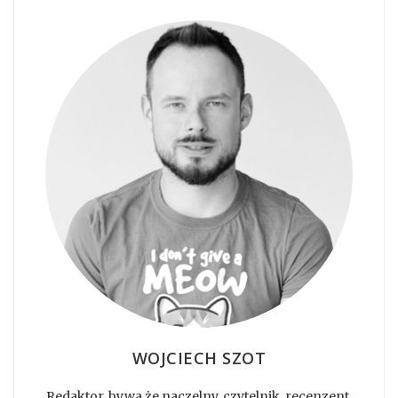
WOJCIECH SZOT
Redaktor, bywa że naczelny, czytelnik, recenzent,