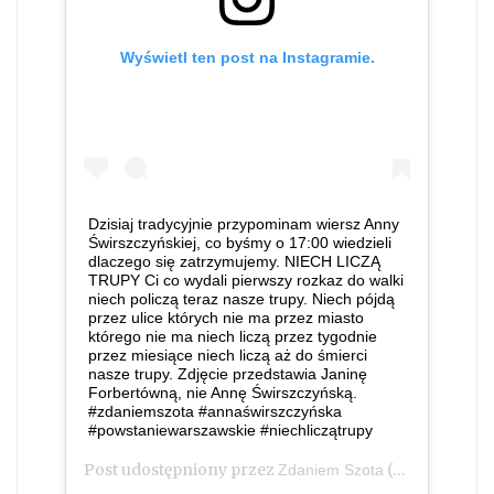
Wyświetl ten post na Instagramie.
Dzisiaj tradycyjnie przypominam wiersz Anny
Świrszczyńskiej, co byśmy o 17:00 wiedzieli
dlaczego się zatrzymujemy. NIECH LICZĄ
TRUPY Ci co wydali pierwszy rozkaz do walki
niech policzą teraz nasze trupy. Niech pójdą
przez ulice których nie ma przez miasto
którego nie ma niech liczą przez tygodnie
przez miesiące niech liczą aż do śmierci
nasze trupy. Zdjęcie przedstawia Janinę
Forbertówną, nie Annę Świrszczyńską.
#zdaniemszota #annaświrszczyńska
#powstaniewarszawskie #niechliczątrupy
Post udostępniony przez
(@zdaniem_szota)
Zdaniem Szota