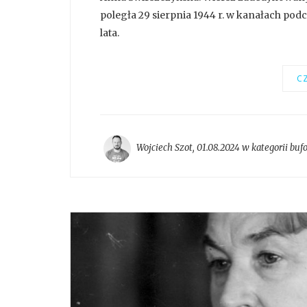
poległa 29 sierpnia 1944 r. w kanałach po
lata.
CZ
Wojciech Szot
,
01.08.2024 w kategorii
buf