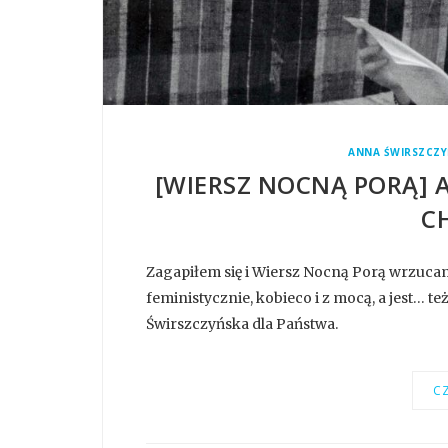
ANNA ŚWIRSZCZ
[WIERSZ NOCNĄ PORĄ] A
C
Zagapiłem się i Wiersz Nocną Porą wrzuca
feministycznie, kobieco i z mocą, a jest… te
Świrszczyńska dla Państwa.
CZ