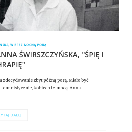
,
YŃSKA
WIERSZ NOCNĄ PORĄ
NNA ŚWIRSZCZYŃSKA, "ŚPIĘ I
HRAPIĘ"
m zdecydowanie zbyt późną porą. Miało być
ż feministycznie, kobieco i z mocą. Anna
YTAJ DALEJ