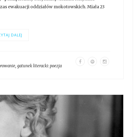
dczas ewakuacji oddziałów mokotowskich. Miała 23
YTAJ DALEJ
orowanie
, gatunek literacki:
poezja