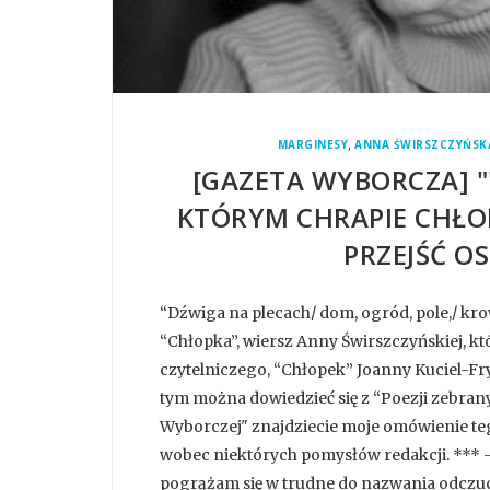
,
MARGINESY
ANNA ŚWIRSZCZYŃSK
[GAZETA WYBORCZA] "
KTÓRYM CHRAPIE CHŁOP
PRZEJŚĆ O
“Dźwiga na plecach/ dom, ogród, pole,/ krowy
“Chłopka”, wiersz Anny Świrszczyńskiej, 
czytelniczego, “Chłopek” Joanny Kuciel-Fry
tym można dowiedzieć się z “Poezji zebrany
Wyborczej" znajdziecie moje omówienie t
wobec niektórych pomysłów redakcji. *** -
pogrążam się w trudne do nazwania odczucie