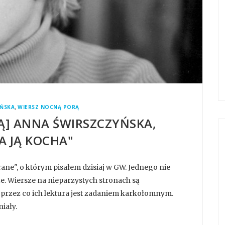
,
YŃSKA
WIERSZ NOCNĄ PORĄ
Ą] ANNA ŚWIRSZCZYŃSKA,
 JĄ KOCHA"
ane", o którym pisałem dzisiaj w GW. Jednego nie
sze. Wiersze na nieparzystych stronach są
przez co ich lektura jest zadaniem karkołomnym.
niały.