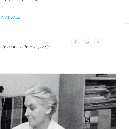
YTAJ DALEJ
kuły
, gatunek literacki:
poezja