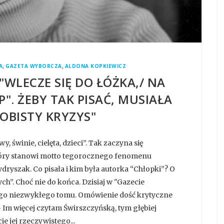
,
,
A
GAZETA WYBORCZA
ALDONA KOPKIEWICZ
"WLECZE SIĘ DO ŁÓŻKA,/ NA
". ŻEBY TAK PISAĆ, MUSIAŁA
SOBISTY KRYZYS"
, świnie, cielęta, dzieci”. Tak zaczyna się
który stanowi motto tegorocznego fenomenu
dryszak. Co pisała i kim była autorka “Chłopki”? O
ch”. Choć nie do końca. Dzisiaj w "Gazecie
ego niezwykłego tomu. Omówienie dość krytyczne
 Im więcej czytam Świrszczyńską, tym głębiej
 jej rzeczywistego...