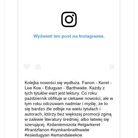
Wyświetl ten post na Instagramie.
Kolejka nowości się wydłuża. Fanon - Keret -
Lee Koe - Edugyan - Barthwaite. Każdy z
tych tytułów wart jest lektury. Co roku
pażdziernik obfituje w ciekawe nowości, ale w
tym roku odczuwam nadmiar i myślę, że to
się bardzo źle odbije na wielu tytułach i
autorach, którzy bez większej promocji zginą
w zalewie literatury średniej, albo łatwiej się
szerującej. #zdaniemszota #etgarkeret
#frantzfanon #oyinkanbraithwaite
#esiedugyan #amandaleekoe