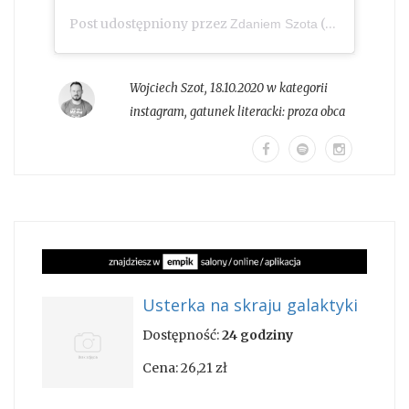
Post udostępniony przez
(@zdaniem_szota)
Zdaniem Szota
Wojciech Szot
,
18.10.2020 w kategorii
instagram
, gatunek literacki:
proza obca
Usterka na skraju galaktyki
Dostępność:
24 godziny
Cena:
26,21 zł