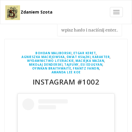
Zdaniem Szota
Toggle
navigat
,
,
BOHDAN MALIBORSKI
ETGAR KERET
,
,
,
AGNIESZKA MACIEJOWSKA
ŚWIAT KSIĄŻKI
KARAKTER
,
,
WYDAWNICTWO LITERACKIE
MACIEJKA MAZAN
,
,
,
MIKOŁAJ DENDERSKI
TAJFUNY
ESI EDUGYAN
,
,
OYINKAN BRAITHWAITE
FRANTZ FANON
AMANDA LEE KOE
INSTAGRAM #1002