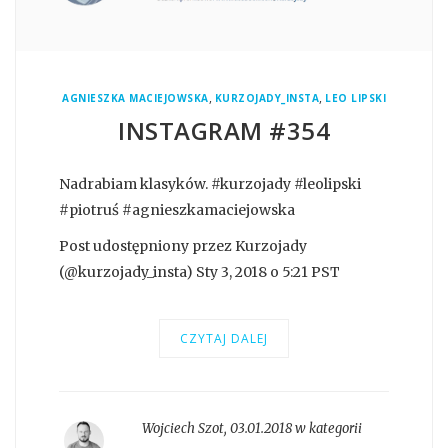
,
,
AGNIESZKA MACIEJOWSKA
KURZOJADY_INSTA
LEO LIPSKI
INSTAGRAM #354
Nadrabiam klasyków. #kurzojady #leolipski
#piotruś #agnieszkamaciejowska
Post udostępniony przez Kurzojady
(@kurzojady_insta) Sty 3, 2018 o 5:21 PST
CZYTAJ DALEJ
Wojciech Szot
,
03.01.2018 w kategorii