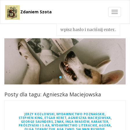
Zdaniem Szota
Toggle
navigat
Posty dla tagu: Agnieszka Maciejowska
,
,
JERZY KOZŁOWSKI
WYDAWNICTWO POZNAŃSKIE
,
,
,
STEPHEN KING
ETGAR KERET
AGNIESZKA MACIEJOWSKA
,
,
,
,
GEORGE SAUNDERS
ZNAK
INGA IWASIÓW
KARAKTER
,
,
,
PRÓSZYŃSKI I S-KA
WYDAWNICTWO LITERACKIE
AGORA
,
,
,
OLGA TOKARCZUK
AGA ZANO
SALMAN RUSHDIE