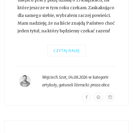
miejscu pracy piszę dzisiaj o 13 książkach, na
które jeszcze w tym roku czekam. Zaskakująco
dla samego siebie, wybrałem raczej powieści.
Mam nadzieję, że na liście znajdą Państwo choć
jeden tytuł, na który będziemy czekać razem!
CZYTAJ DALEJ
Wojciech Szot
,
04.08.2026 w kategorii
artykuły
, gatunek literacki:
proza obca