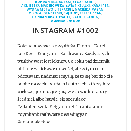
,
,
BOHDAN MALIBORSKI
ETGAR KERET
,
,
,
AGNIESZKA MACIEJOWSKA
ŚWIAT KSIĄŻKI
KARAKTER
,
,
WYDAWNICTWO LITERACKIE
MACIEJKA MAZAN
,
,
,
MIKOŁAJ DENDERSKI
TAJFUNY
ESI EDUGYAN
,
,
OYINKAN BRAITHWAITE
FRANTZ FANON
AMANDA LEE KOE
INSTAGRAM #1002
Kolejka nowości się wydłuża. Fanon - Keret -
Lee Koe - Edugyan - Barthwaite. Każdy z tych
tytułów wart jest lektury. Co roku pażdziernik
obfituje w ciekawe nowości, ale w tym roku
odczuwam nadmiar i myślę, że to się bardzo źle
odbije na wielu tytułach i autorach, którzy bez
większej promocji zginą w zalewie literatury
średniej, albo łatwiej się szerującej.
#zdaniemszota #etgarkeret #frantzfanon
#oyinkanbraithwaite #esiedugyan
#amandaleekoe