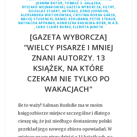
,
,
JOANNA BATOR
TOMASZ S. GAŁĄZKA
,
,
,
RYSZARD WOJNAKOWSKI
GAZETA WYBORCZA
FILTRY
,
,
,
DOUGLAS STUART
ARTRAGE
DENIS JOHNSON
,
,
ALEKSANDRA WIKTOROWSKA
CRISTINA RIVERA GARZA
,
,
,
MACIEJ STUDENCKI
DANIEL KEHLMANN
PETER STRAUB
,
,
NATHACHA APPANAH
AGNIESZKA RADIŃSKA-BÓBR
W.A.B.
,
,
CARO CLAIRE BURKE
ELŻBIETA JANOTA
[GAZETA WYBORCZA]
"WIELCY PISARZE I MNIEJ
ZNANI AUTORZY. 13
KSIĄŻEK, NA KTÓRE
CZEKAM NIE TYLKO PO
WAKACJACH"
Ile to waży! Salman Rushdie ma w moim
księgozbiorze miejsce szczególne i dlatego
cieszę się, że już niedługo dostaniemy polski
przekład jego nowego zbioru opowiadań. W