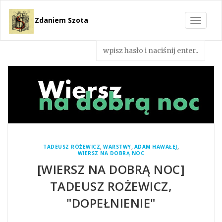
Zdaniem Szota
Toggle
navigat
,
,
,
TADEUSZ RÓŻEWICZ
WARSTWY
ADAM HAWAŁEJ
WIERSZ NA DOBRĄ NOC
[WIERSZ NA DOBRĄ NOC]
TADEUSZ ROŻEWICZ,
"DOPEŁNIENIE"