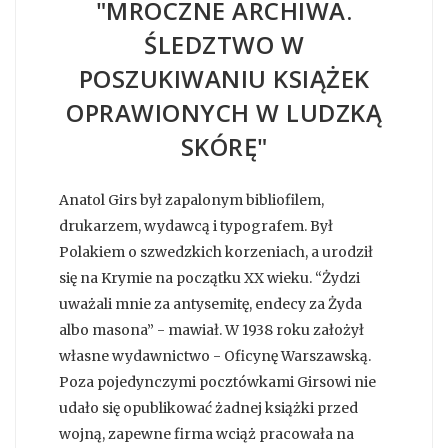
"MROCZNE ARCHIWA.
ŚLEDZTWO W
POSZUKIWANIU KSIĄŻEK
OPRAWIONYCH W LUDZKĄ
SKÓRĘ"
Anatol Girs był zapalonym bibliofilem,
drukarzem, wydawcą i typografem. Był
Polakiem o szwedzkich korzeniach, a urodził
się na Krymie na początku XX wieku. “Żydzi
uważali mnie za antysemitę, endecy za Żyda
albo masona” - mawiał. W 1938 roku założył
własne wydawnictwo - Oficynę Warszawską.
Poza pojedynczymi pocztówkami Girsowi nie
udało się opublikować żadnej książki przed
wojną, zapewne firma wciąż pracowała na