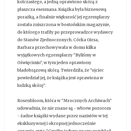
kolczastego, a jedną oprawiono skórą z
płaszcza esesmana. Książka była biznesową
porażką, a finalnie większość jej egzemplarzy
została zniszczona w bostońskim magazynie,
do którego trafiły po przeprowadzce wydawcy
do Stanów Zjednoczonych. Córka Girsa,
Barbara przechowywała w domu kilka
wyjątkowych egzemplarzy “Byliśmy w
Oświęcimiu”, w tym jeden oprawiony
bladobrązową skórą. Twierdziła, że “ojciec
powiedział jej, że książka jest oprawiona w
ludzką skórę”.
Rosenbloom, która w “Mrocznych Archiwach”
udowadnia, że nie znane są - wbrew pozorom
- żadne książki wydane przez nazistów w tej
ekskluzywnej i okropnej jednocześnie
oprawie, pyta: “Czyżby jedyny znany przykład