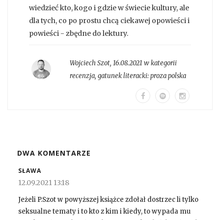
wiedzieć kto, kogo i gdzie w świecie kultury, ale
dla tych, co po prostu chcą ciekawej opowieści i
powieści - zbędne do lektury.
Wojciech Szot
,
16.08.2021 w kategorii
recenzja
, gatunek literacki:
proza polska
DWA KOMENTARZE
SŁAWA
12.09.2021 13:18
Jeżeli P.Szot w powyższej książce zdołał dostrzec li tylko
seksualne tematy i to kto z kim i kiedy, to wypada mu