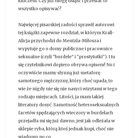
kluczem. Czy już mogę usiąść i przestać to
wszystko opisywać?
Najwięcej pisarskiej radości sprawił autorowi
tej książki zapewne rozdział, w którym Krall-
Alicja przychodzi do Mentzla-Miłosza i
wypytuje go o domy publiczne i pracownice
seksualne (czyli “burdele” i “prostytutki”). I tu
się czytelnikowi dopiero obrywa opisem! No i
oczywiście mamy słynną już metaforę
samotnego mężczyzny, który choć upada, to
wie że nigdy nie się nie nasyci wizytami w tego
rodzaju miejscach. Litości, ja mam takiej
literatury dosyć. Samotność heteroseksualnych
facetów spędzających wieczory w burdelach
przejadła mi się już dawno, jest jak odleżała w
sklepie ryba, którą ktoś jednak kupi, choć nie
wiadomo po co.