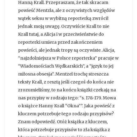
Hanną Krall. Przepraszam, że tak skracam
powieść Mentzla, ale z oczywistych względów
wątek seksu w wybitną reporterką zwrócił
jednak moją uwagę. Oczywiście Krall to nie
Krall tutaj, a Alicja i w przeciwieństwie do
reporterki umiera przed zakończeniem
powieści, ale jednak tropy są oczywiste. Alicja,
“najzdolniejsza w Polsce reporterka” pracuje w
“Wiadomościach Wędkarskich”, a “język to jej
miłosna obsesja”. Mentzel trochę streszcza
teksty Krall, z resztą jeśli czegoś do końca nie
zrozumieliśmy, to na końcu książki czekają na
nas przypisy w rodzaju tego: “s. 178-179. Mowa
o książce Hanny Krall “Okna””. Jaka powieść z
kluczem potrzebuje tego rodzaju przypisów?
Znam odpowiedź. Otóż książka z kluczem,
która potrzebuje przypisów to zła książka z