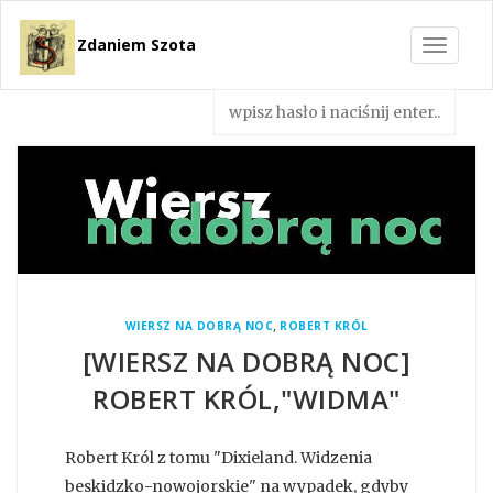
Zdaniem Szota
Toggle
navigat
,
WIERSZ NA DOBRĄ NOC
ROBERT KRÓL
[WIERSZ NA DOBRĄ NOC]
ROBERT KRÓL,"WIDMA"
Robert Król z tomu "Dixieland. Widzenia
beskidzko-nowojorskie" na wypadek, gdyby