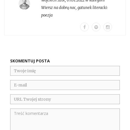
Wojciech Szot
,
07.01.2022 w kategorii
Wiersz na dobrą noc
, gatunek literacki:
poezja
SKOMENTUJ POSTA