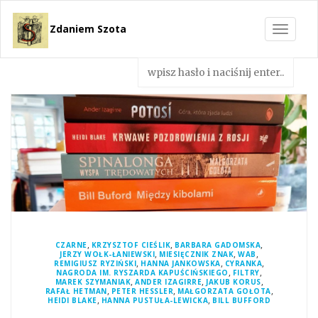
Zdaniem Szota
Toggle
navigat
,
,
,
CZARNE
KRZYSZTOF CIEŚLIK
BARBARA GADOMSKA
,
,
,
JERZY WOŁK-ŁANIEWSKI
MIESIĘCZNIK ZNAK
WAB
,
,
,
REMIGIUSZ RYZIŃSKI
HANNA JANKOWSKA
CYRANKA
,
,
NAGRODA IM. RYSZARDA KAPUŚCIŃSKIEGO
FILTRY
,
,
,
MAREK SZYMANIAK
ANDER IZAGIRRE
JAKUB KORUS
,
,
,
RAFAŁ HETMAN
PETER HESSLER
MAŁGORZATA GOŁOTA
,
,
HEIDI BLAKE
HANNA PUSTUŁA-LEWICKA
BILL BUFFORD