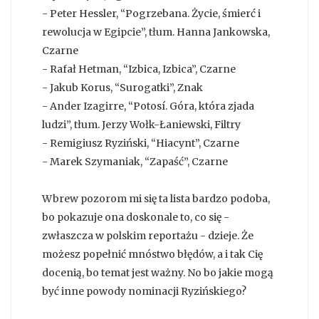
- Peter Hessler, “Pogrzebana. Życie, śmierć i
rewolucja w Egipcie”, tłum. Hanna Jankowska,
Czarne
- Rafał Hetman, “Izbica, Izbica”, Czarne
- Jakub Korus, “Surogatki”, Znak
- Ander Izagirre, “Potosí. Góra, która zjada
ludzi”, tłum. Jerzy Wołk-Łaniewski, Filtry
- Remigiusz Ryziński, “Hiacynt”, Czarne
- Marek Szymaniak, “Zapaść”, Czarne
Wbrew pozorom mi się ta lista bardzo podoba,
bo pokazuje ona doskonale to, co się -
zwłaszcza w polskim reportażu - dzieje. Że
możesz popełnić mnóstwo błędów, a i tak Cię
docenią, bo temat jest ważny. No bo jakie mogą
być inne powody nominacji Ryzińskiego?